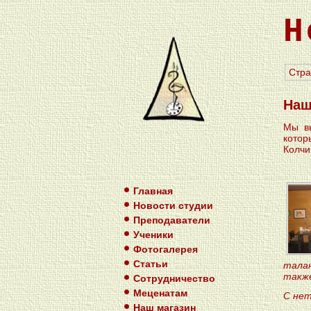
Н
Стра
Наш
Мы вы
котор
Колчи
Главная
Новости студии
Преподаватели
Ученики
Фотогалерея
Статьи
талан
также
Сотрудничество
Меценатам
С нет
Наш магазин