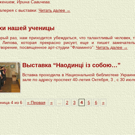
жением, Ирина Савичева.
алерея с выставки:
Читать далее
→
хи нашей ученицы
орый раз, нам приходится убеждаться, что талантливый человек, 
 Липова, которая прекрасно рисует, еще и пишет замечател
творение, посвященное арт-студии “Фламинго”:
Читать далее
→
Выставка “Наодинці із собою…”
Вставка проходила в Национальной библиотеке Украин
зале по адресу проспект 40-летия Октября, 3 , с 30 июл
ница 4 из 6
« Первая
«
...
2
3
4
5
6
»