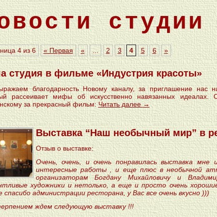
овости студии
ница 4 из 6
« Первая
«
...
2
3
4
5
6
»
а студия в фильме «Индустрия красоты»
ражаем благодарность Новому каналу, за приглашение нас н
ый рассеивает мифы об искусственно навязанных идеалах. 
нскому за прекрасный фильм:
Читать далее
→
Выставка “Наш необычный мир” в ре
Отзыв о выставке:
Очень, очень, и очень понравилась выставка мне
интересные работы , и еще плюс в необычной ат
организаторам Богдану Михайловичу и Владими
тливые художники и нетолько, а еще и просто очень хорошие
 спасибо администрации ресторана, у Вас все очень вкусно )))
ерпением ждем следующую выставку !!!